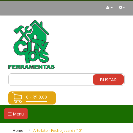
BUSCAR
0 - R$ 0,00
Menu
Home
Artefato - Fecho Jacaré nº 01