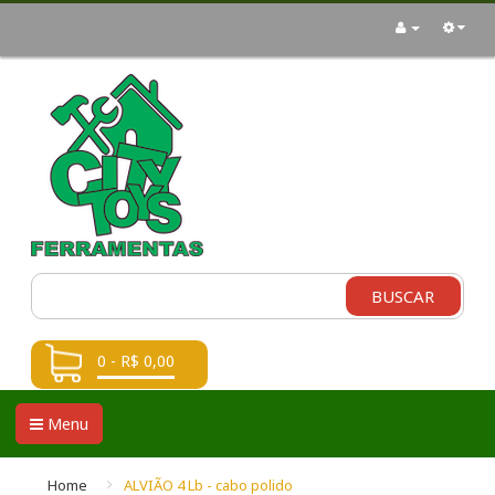
BUSCAR
0 - R$ 0,00
Menu
Home
ALVIÃO 4 Lb - cabo polido